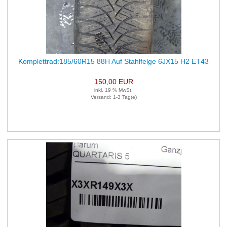
Komplettrad:185/60R15 88H Auf Stahlfelge 6JX15 H2 ET43
LK4X100 1 Satz (je 4 Stück)
150,00 EUR
inkl. 19 % MwSt.
Versand: 1-3 Tag(e)