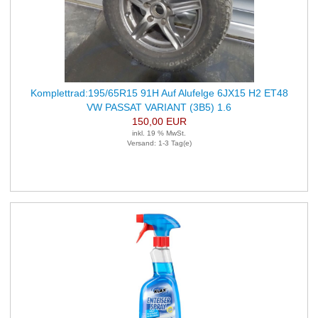
Komplettrad:195/65R15 91H Auf Alufelge 6JX15 H2 ET48
VW PASSAT VARIANT (3B5) 1.6
LK5X112 1 Satz (je 4 Stück)
150,00 EUR
inkl. 19 % MwSt.
Versand: 1-3 Tag(e)