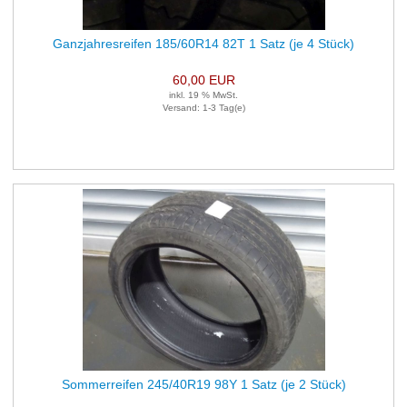
Ganzjahresreifen 185/60R14 82T 1 Satz (je 4 Stück)
60,00 EUR
inkl. 19 % MwSt.
Versand: 1-3 Tag(e)
Sommerreifen 245/40R19 98Y 1 Satz (je 2 Stück)