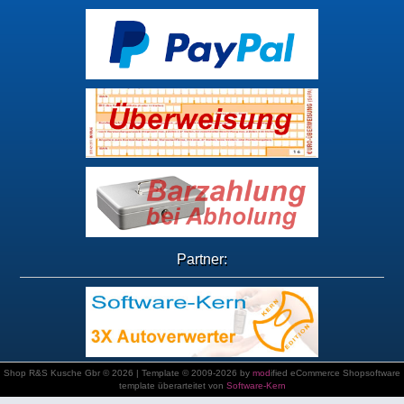
Partner:
Shop R&S Kusche Gbr © 2026 | Template © 2009-2026 by
mod
ified eCommerce Shopsoftware
template überarteitet von
Software-Kern