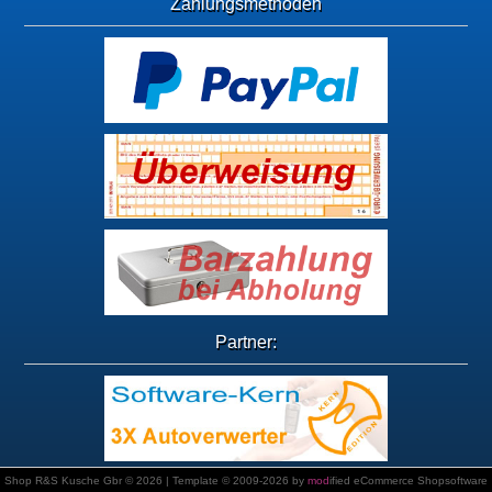
Zahlungsmethoden
Partner:
Shop R&S Kusche Gbr © 2026 | Template © 2009-2026 by
mod
ified eCommerce Shopsoftware