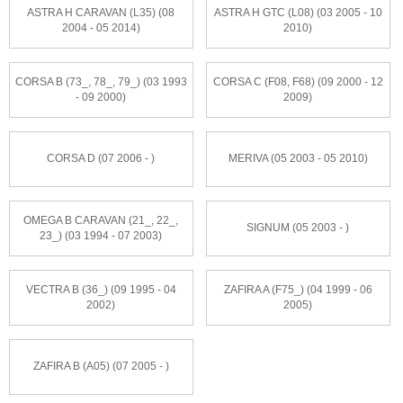
ASTRA H CARAVAN (L35) (08
ASTRA H GTC (L08) (03 2005 - 10
2004 - 05 2014)
2010)
CORSA B (73_, 78_, 79_) (03 1993
CORSA C (F08, F68) (09 2000 - 12
- 09 2000)
2009)
CORSA D (07 2006 - )
MERIVA (05 2003 - 05 2010)
OMEGA B CARAVAN (21_, 22_,
SIGNUM (05 2003 - )
23_) (03 1994 - 07 2003)
VECTRA B (36_) (09 1995 - 04
ZAFIRA A (F75_) (04 1999 - 06
2002)
2005)
ZAFIRA B (A05) (07 2005 - )