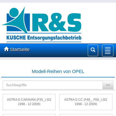
Startseite
Nav
ein
Modell-Reihen von OPEL
>>
ASTRA G CARAVAN (F35_) (02
ASTRA G CC (F48_, F08_) (02
1998 - 12 2009)
1998 - 12 2009)