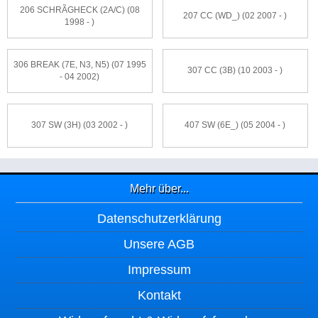
206 SCHRÃGHECK (2A/C) (08
207 CC (WD_) (02 2007 - )
1998 - )
306 BREAK (7E, N3, N5) (07 1995
307 CC (3B) (10 2003 - )
- 04 2002)
307 SW (3H) (03 2002 - )
407 SW (6E_) (05 2004 - )
Mehr über...
Datenschutzerklärung
Unsere AGB
Impressum
Kontakt